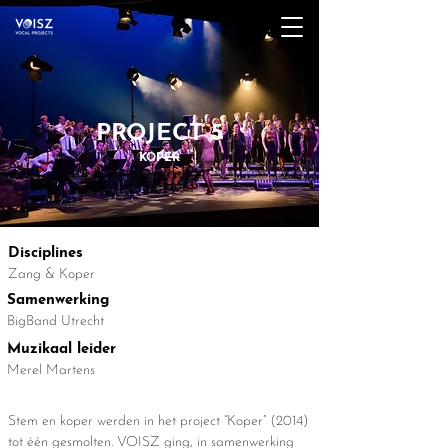
PROJECT 5
KOPER
Disciplines
Zang & Koper
Samenwerking
BigBand Utrecht
Muzikaal leider
Merel Martens
Stem en koper werden in het project “Koper” (2014)
tot één gesmolten. VOISZ ging, in samenwerking