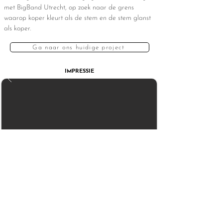
met BigBand Utrecht, op zoek naar de grens
waarop koper kleurt als de stem en de stem glanst
als koper.
Ga naar ons huidige project
IMPRESSIE
< VORIGE PROJECT
VOLGENDE PROJECT >