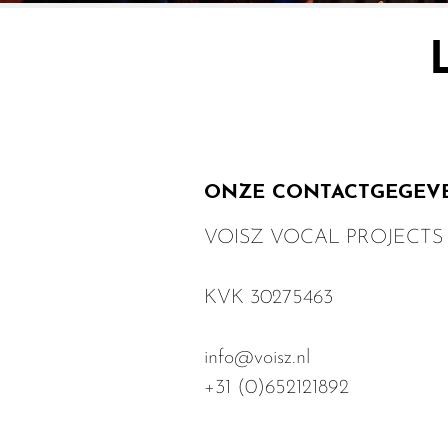
Wil je ons boeken, met 
ONZE CONTACTGEGEV
VOISZ VOCAL PROJECTS
KVK
30275463
info@voisz.nl
+31 (0)652121892