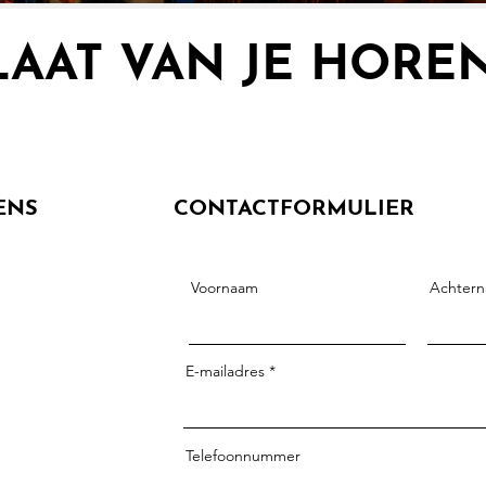
LAAT VAN JE HOREN
ons een project beginnen, langskomen voor een auditie of ge
Neem contact op, we horen graag van je!
ENS
CONTACTFORMULIER
Voornaam
Achter
E-mailadres
Telefoonnummer