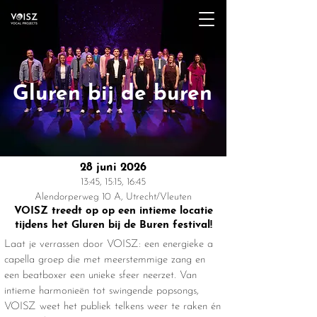
Gluren bij de buren
28 juni 2026
13:45, 15:15, 16:45
Alendorperweg 10 A, Utrecht/Vleuten
VOISZ treedt op op een intieme locatie
tijdens het Gluren bij de Buren festival!
Laat je verrassen door VOISZ: een energieke a
capella groep die met meerstemmige zang en
een beatboxer een unieke sfeer neerzet. Van
intieme harmonieën tot swingende popsongs,
VOISZ weet het publiek telkens weer te raken én